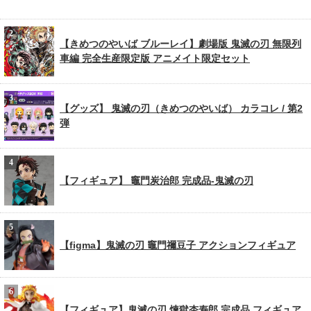
【きめつのやいば ブルーレイ】劇場版 鬼滅の刃 無限列
車編 完全生産限定版 アニメイト限定セット
【グッズ】 鬼滅の刃（きめつのやいば） カラコレ / 第2
弾
【フィギュア】 竈門炭治郎 完成品-鬼滅の刃
【figma】鬼滅の刃 竈門禰豆子 アクションフィギュア
【フィギュア】鬼滅の刃 煉獄杏寿郎 完成品 フィギュア