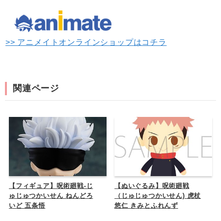
>> アニメイトオンラインショップはコチラ
関連ページ
【フィギュア】呪術廻戦-じ
【ぬいぐるみ】呪術廻戦
ゅじゅつかいせん ねんどろ
（じゅじゅつかいせん) 虎杖
いど 五条悟
悠仁 きみとふれんず