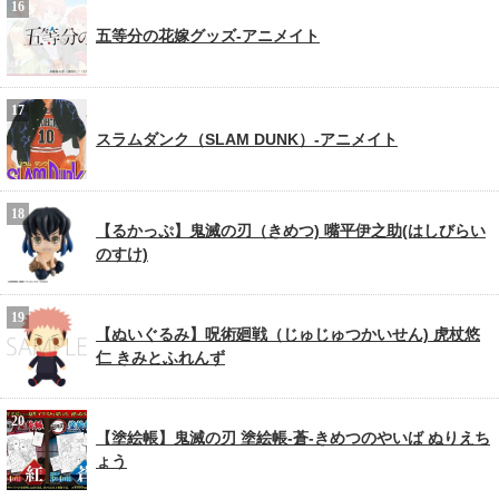
五等分の花嫁グッズ-アニメイト
スラムダンク（SLAM DUNK）-アニメイト
【るかっぷ】鬼滅の刃（きめつ) 嘴平伊之助(はしびらい
のすけ)
【ぬいぐるみ】呪術廻戦（じゅじゅつかいせん) 虎杖悠
仁 きみとふれんず
【塗絵帳】鬼滅の刃 塗絵帳-蒼-きめつのやいば ぬりえち
ょう