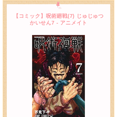
【コミック】呪術廻戦(7) じゅじゅつ
かいせん7 - アニメイト