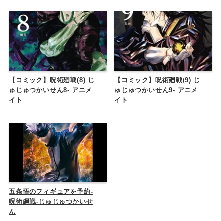
【コミック】呪術廻戦(8) じ
【コミック】呪術廻戦(9) じ
ゅじゅつかいせん8- アニメ
ゅじゅつかいせん9- アニメ
イト
イト
五条悟のフィギュアを予約-
呪術廻戦-じゅじゅつかいせ
ん