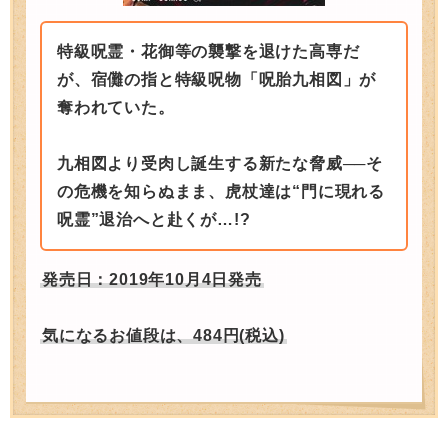
特級呪霊・花御等の襲撃を退けた高専だ
が、宿儺の指と特級呪物「呪胎九相図」が
奪われていた。
九相図より受肉し誕生する新たな脅威──そ
の危機を知らぬまま、虎杖達は“門に現れる
呪霊”退治へと赴くが…!?
発売日：2019年10月4日発売
気になるお値段は、484円(税込)