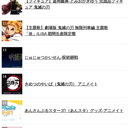
【フィギュア】冨岡義勇-とみおかぎゆう 完成品フィギ
ュア 鬼滅の刃
【主題歌】劇場版 鬼滅の刃 無限列車編 主題歌
「炎」/LiSA 期間生産限定盤
じゅじゅつかいせん-呪術廻戦
きめつのやいば（鬼滅の刃） アニメイト
あんさんぶるスターズ!（あんスタ）グッズ-アニメイト