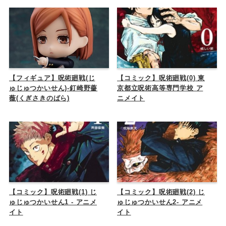
【フィギュア】呪術廻戦(じ
【コミック】呪術廻戦(0) 東
ゅじゅつかいせん)-釘崎野薔
京都立呪術高等専門学校 ア
薇(くぎさきのばら)
ニメイト
【コミック】呪術廻戦(1) じ
【コミック】呪術廻戦(2) じ
ゅじゅつかいせん1 - アニメ
ゅじゅつかいせん2- アニメ
イト
イト