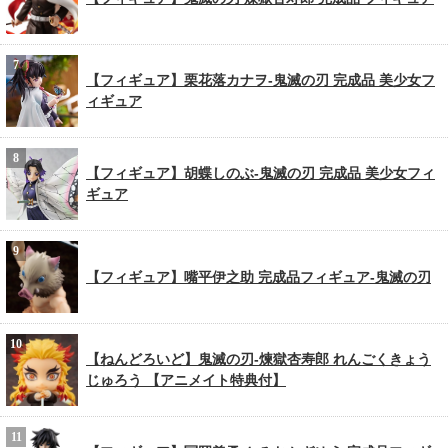
【フィギュア】栗花落カナヲ-鬼滅の刃 完成品 美少女フ
ィギュア
【フィギュア】胡蝶しのぶ-鬼滅の刃 完成品 美少女フィ
ギュア
【フィギュア】嘴平伊之助 完成品フィギュア-鬼滅の刃
【ねんどろいど】鬼滅の刃-煉獄杏寿郎 れんごくきょう
じゅろう 【アニメイト特典付】