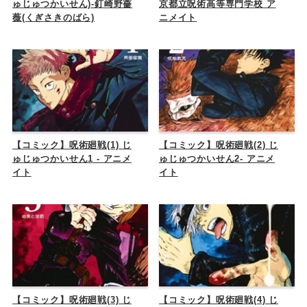
ゅじゅつかいせん)-釘崎野薔
京都立呪術高等専門学校 ア
薇(くぎさきのばら)
ニメイト
【コミック】呪術廻戦(1) じ
【コミック】呪術廻戦(2) じ
ゅじゅつかいせん1 - アニメ
ゅじゅつかいせん2- アニメ
イト
イト
【コミック】呪術廻戦(3) じ
【コミック】呪術廻戦(4) じ