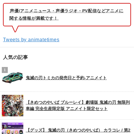
声優/アニメニュース・声優ラジオ・PV配信などアニメに
関する情報が満載です！
Tweets by animatetimes
人気の記事
鬼滅の刃トミカの発売日と予約-アニメイト
【きめつのやいば ブルーレイ】劇場版 鬼滅の刃 無限列
車編 完全生産限定版 アニメイト限定セット
【グッズ】 鬼滅の刃（きめつのやいば） カラコレ / 第2