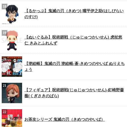
【るかっぷ】鬼滅の刃（きめつ) 嘴平伊之助(はしびらい
のすけ)
【ぬいぐるみ】呪術廻戦（じゅじゅつかいせん) 虎杖悠
仁 きみとふれんず
【塗絵帳】鬼滅の刃 塗絵帳-蒼-きめつのやいば ぬりえち
ょう
【フィギュア】呪術廻戦(じゅじゅつかいせん)-釘崎野薔
薇(くぎさきのばら)
お茶友シリーズ 鬼滅の刃（きめつのやいば）