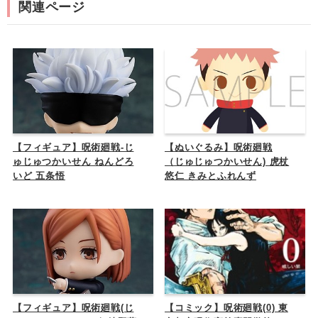
関連ページ
【フィギュア】呪術廻戦-じ
【ぬいぐるみ】呪術廻戦
ゅじゅつかいせん ねんどろ
（じゅじゅつかいせん) 虎杖
いど 五条悟
悠仁 きみとふれんず
【フィギュア】呪術廻戦(じ
【コミック】呪術廻戦(0) 東