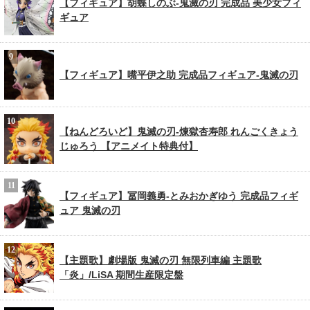
【フィギュア】胡蝶しのぶ-鬼滅の刃 完成品 美少女フィ
ギュア
【フィギュア】嘴平伊之助 完成品フィギュア-鬼滅の刃
【ねんどろいど】鬼滅の刃-煉獄杏寿郎 れんごくきょう
じゅろう 【アニメイト特典付】
【フィギュア】冨岡義勇-とみおかぎゆう 完成品フィギ
ュア 鬼滅の刃
【主題歌】劇場版 鬼滅の刃 無限列車編 主題歌
「炎」/LiSA 期間生産限定盤