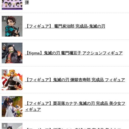
弾
【フィギュア】 竈門炭治郎 完成品-鬼滅の刃
【figma】鬼滅の刃 竈門禰豆子 アクションフィギュア
【フィギュア】鬼滅の刃 煉獄杏寿郎 完成品 フィギュア
【フィギュア】栗花落カナヲ-鬼滅の刃 完成品 美少女フ
ィギュア